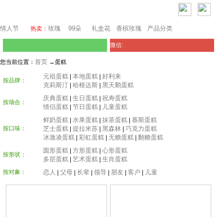
上海鲜花网
情人节
玫瑰
99朵
礼盒花
香槟玫瑰
产品分类
热卖：
微信:
首页
您当前位置：
→蛋糕
元祖蛋糕
本地蛋糕
好利来
|
|
按品牌：
克莉斯汀
哈根达斯
黑天鹅蛋糕
|
|
庆典蛋糕
生日蛋糕
祝寿蛋糕
|
|
按场合：
情侣蛋糕
节日蛋糕
儿童蛋糕
|
|
鲜奶蛋糕
水果蛋糕
抹茶蛋糕
慕斯蛋糕
|
|
|
按口味：
芝士蛋糕
提拉米苏
黑森林
巧克力蛋糕
|
|
|
冰激凌蛋糕
彩虹蛋糕
无糖蛋糕
翻糖蛋糕
|
|
|
圆形蛋糕
方形蛋糕
心形蛋糕
|
|
按形状：
多层蛋糕
艺术蛋糕
生肖蛋糕
|
|
按对象：
恋人
父母
长辈
领导
朋友
客户
儿童
|
|
|
|
|
|