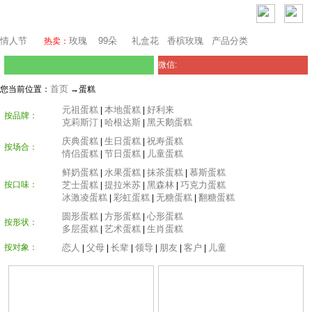
上海鲜花网
情人节
玫瑰
99朵
礼盒花
香槟玫瑰
产品分类
热卖：
微信:
首页
您当前位置：
→蛋糕
元祖蛋糕
本地蛋糕
好利来
|
|
按品牌：
克莉斯汀
哈根达斯
黑天鹅蛋糕
|
|
庆典蛋糕
生日蛋糕
祝寿蛋糕
|
|
按场合：
情侣蛋糕
节日蛋糕
儿童蛋糕
|
|
鲜奶蛋糕
水果蛋糕
抹茶蛋糕
慕斯蛋糕
|
|
|
按口味：
芝士蛋糕
提拉米苏
黑森林
巧克力蛋糕
|
|
|
冰激凌蛋糕
彩虹蛋糕
无糖蛋糕
翻糖蛋糕
|
|
|
圆形蛋糕
方形蛋糕
心形蛋糕
|
|
按形状：
多层蛋糕
艺术蛋糕
生肖蛋糕
|
|
按对象：
恋人
父母
长辈
领导
朋友
客户
儿童
|
|
|
|
|
|