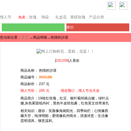
上海鲜花网
情人节
玫瑰
99朵
礼盒花
香槟玫瑰
产品分类
热卖：
微信:
首页
您当前位置：
→商品明细→热情的沙漠
[
191206
]人喜欢
商品名称： 热情的沙漠
商品编号：
XH4188
商品标价： 237 元
情人节价： 285 元 现在预订，情人节当天送
商品简介：19枝红玫瑰，红豆、银叶菊间插点缀，绿叶点
缀,灰色雾面纸内衬，黑色牛皮纸包裹，红色英文丝带束扎
相关知识：愿你：笑脸像海南阳光，四季灿烂；心情像西
藏天空，纯净明朗；爱情像杭州雨水，浪漫诗意；生活像
昆明清风，惬意温和。