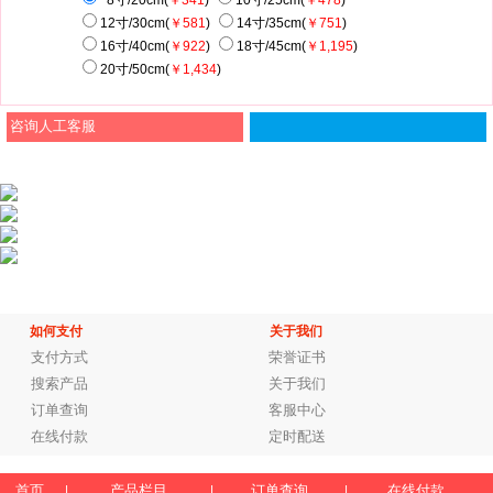
8寸/20cm(
￥341
)
10寸/25cm(
￥478
)
12寸/30cm(
￥581
)
14寸/35cm(
￥751
)
16寸/40cm(
￥922
)
18寸/45cm(
￥1,195
)
20寸/50cm(
￥1,434
)
咨询人工客服
如何支付
关于我们
支付方式
荣誉证书
搜索产品
关于我们
订单查询
客服中心
在线付款
定时配送
首页
产品栏目
订单查询
在线付款
|
|
|