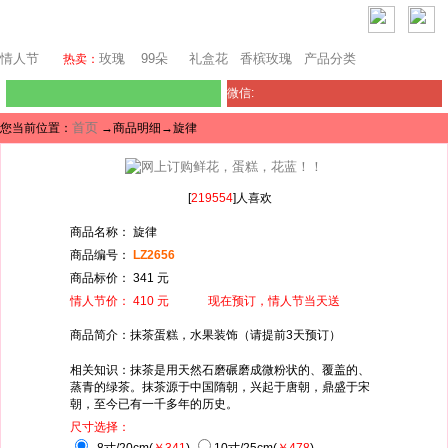
上海鲜花网
情人节
玫瑰
99朵
礼盒花
香槟玫瑰
产品分类
热卖：
微信:
首页
您当前位置：
→商品明细→旋律
[
219554
]人喜欢
商品名称： 旋律
商品编号：
LZ2656
商品标价： 341 元
情人节价： 410 元 现在预订，情人节当天送
商品简介：抹茶蛋糕，水果装饰（请提前3天预订）
相关知识：抹茶是用天然石磨碾磨成微粉状的、覆盖的、
蒸青的绿茶。抹茶源于中国隋朝，兴起于唐朝，鼎盛于宋
朝，至今已有一千多年的历史。
尺寸选择：