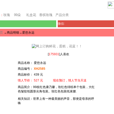
上海鲜花网
玫瑰
99朵
礼盒花
香槟玫瑰
产品分类
卖：
微信:
页
→商品明细→爱您永远
[
175931
]人喜欢
商品名称： 爱您永远
商品编号：
XH2585
商品标价： 439 元
情人节价： 527 元 现在预订，情人节当天送
商品简介：99枝红色康乃馨，玫红色绵纸单个包装，大红
色皱纹纸圆形尖角包装。玫红色包装纸束腰.
相关知识：世界上有一种最美丽的声音，那便是母亲的呼
唤