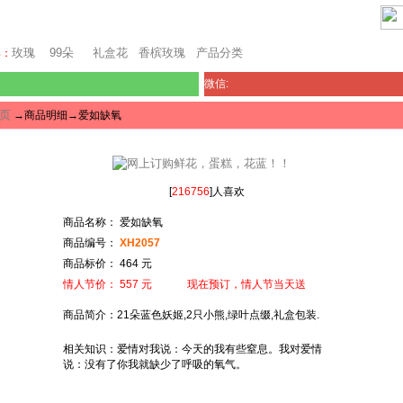
上海鲜花网
玫瑰
99朵
礼盒花
香槟玫瑰
产品分类
卖：
微信:
页
→商品明细→爱如缺氧
[
216756
]人喜欢
商品名称： 爱如缺氧
商品编号：
XH2057
商品标价： 464 元
情人节价： 557 元 现在预订，情人节当天送
商品简介：21朵蓝色妖姬,2只小熊,绿叶点缀,礼盒包装.
相关知识：爱情对我说：今天的我有些窒息。我对爱情
说：没有了你我就缺少了呼吸的氧气。